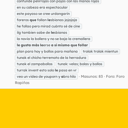
confunde pelirrojas con pajas con las manos rojas
en su cabeza era espectacular
este payaso se cree urdangarin
foreros
que
follan
le
sbianas jajajaja
he follao pero mirad cuánto sé de cine
ilg tambien sabe de
le
sbianas
la novia la bollera y no se baja la cremallera
le
gusta
más
le
erse
a
sí
mismo
que
follar
plan para hoy y bollos para mañana
trolak trolak mientun
tunak el chicho terremoto de la herradura
tunak el zampabollos
tunak: velas; bolas y bollos
turrak invent esto solo
le
pasa en vr
Masunos: 83
Foro:
Foro
veo un video de youporn y
a
bro hilo
Rapiñas