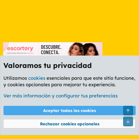
Valoramos tu privacidad
Utilizamos
cookies
esenciales para que este sitio funcione,
y cookies opcionales para mejorar tu experiencia.
Etiquetas
Ver más información y configurar tus preferencias
Cookies
PL OLDSTYLE AMARILLO
Cambiar fuente
Español (ES)
Arri
Aceptar todas las cookies
Contáctanos
Términos y reglas
Política de privacidad
Ayuda
R
Pie
S
Rechazar cookies opcionales
S
®
Community platform by XenForo
© 2010-2026 XenForo Ltd.