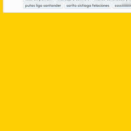
putas liga santander
sarita sistiaga felaciones
ssssiiiiiii