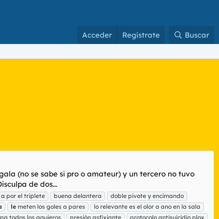
Acceder
Regístrate
Buscar
ala (no se sabe si pro o amateur) y un tercero no tuvo
isculpa de dos...
a por el triplete
buena delantera
doble pivote y encimando
a
le
meten los goles a pares
lo relevante es el olor a ano en la sala
pa todos los agujeros
presión asfixiante
protocolo antisuicidio plox