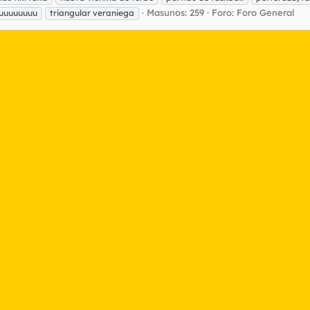
Masunos: 259
Foro:
Foro General
iiiuuuuuuuu
triangular veraniega