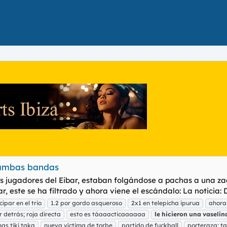
or ambas bandas
 jugadores del Eibar, estaban folgándose a pachas a una zag
 este se ha filtrado y ahora viene el escándalo: La noticia: D
cipar en el trio
1.2 por gordo asqueroso
2x1 en telepicha ipurua
ahora 
 detrás; roja directa
esto es táaaacticaaaaaa
le
hicieron
una
vaselin
as tiki taka
nueva víctima de torbe
partido de fuckball
porteraza; ta