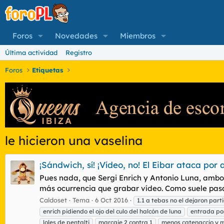
Foros
Novedades
Miembros
Última actividad
Registro
Foros
Etiquetas
le hicieron una vaselina
‎¡Sándwich, sí! ¡Vídeo, no! El Eibar ataca p
Pues nada, que Sergi Enrich y Antonio Luna, ambos
más ocurrencia que grabar vídeo. Como suele pasar,
Caldoset
Tema
6 Oct 2016
1.1 a tebas no el dejaron parti
enrich pidiendo el ojo del culo del halcón de luna
entrada por
loles de pentalti
marcaje 2 contra 1
menos catenaccio y m