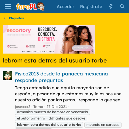
Acceder
Regístrate
Etiquetas
lebrom esta detras del usuario torbe
Físico2013 desde la panacea mexicana
responde preguntas
Tengo entendido que aquí la mayoría son de
españa, a pesar de que estamos muy lejos nos une
nuestra afición por las putas… respondo lo que sea
josexxx2
Tema
27 Dic 2021
armónica muerta de hambre en venezuela
el puto tormento = ddt antes que desove
lebrom
esta
detras
del
usuario
torbe
meando en caracas