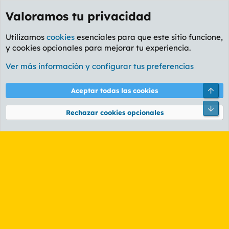
Valoramos tu privacidad
Utilizamos
cookies
esenciales para que este sitio funcione,
y cookies opcionales para mejorar tu experiencia.
Etiquetas
Ver más información y configurar tus preferencias
Cookies
PL OLDSTYLE AMARILLO
Cambiar fuente
Español (ES)
Arri
Aceptar todas las cookies
Contáctanos
Términos y reglas
Política de privacidad
Ayuda
R
Pie
S
Rechazar cookies opcionales
S
®
Community platform by XenForo
© 2010-2026 XenForo Ltd.