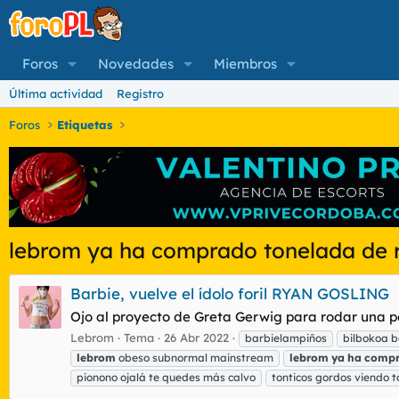
Foros
Novedades
Miembros
Última actividad
Registro
Foros
Etiquetas
lebrom ya ha comprado tonelada de r
Barbie, vuelve el ídolo foril RYAN GOSLING
Ojo al proyecto de Greta Gerwig para rodar una pel
Lebrom
Tema
26 Abr 2022
barbielampiños
bilbokoa 
lebrom
obeso subnormal mainstream
lebrom
ya
ha
comp
pionono ojalá te quedes más calvo
tonticos gordos viendo 