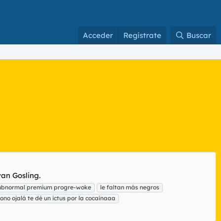
Acceder
Regístrate
Buscar
yan Gosling.
subnormal premium progre-woke
le faltan más negros
ono ojalá te dé un ictus por la cocaínaaa