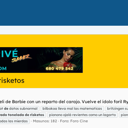
isketos
i de Barbie con un reparto del carajo. Vuelve el ídolo foril R
bot
de
datos subnormal
bilbokoa lleva mal las matematicas
britzingen 
rado
tonelada
de
risketos
pionono ojalá revientes como un lagarto
pion
Masunos: 182
Foro:
Foro Cine
todas las mierdas