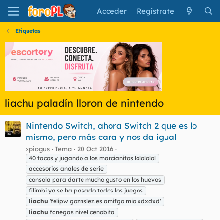
Acceder
Regístrate
Etiquetas
liachu paladín lloron de nintendo
Nintendo Switch, ahora Switch 2 que es lo
mismo, pero más cara y nos da igual
xpiogus
Tema
20 Oct 2016
40 tacos y jugando a los marcianitos lolololol
accesorios anales
de
serie
consola para darte mucho gusto en los huevos
filimbi ya se ha pasado todos los juegos
liachu
'felipw goznslez.es amifgo mio xdxdxd'
liachu
fanegas nivel cenobita