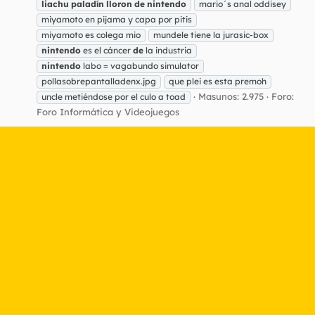
liachu
paladín
lloron
de
nintendo
mario´s anal oddisey
miyamoto en pijama y capa por pitis
miyamoto es colega mio
mundele tiene la jurasic-box
nintendo
es el cáncer
de
la industria
nintendo
labo = vagabundo simulator
pollasobrepantalladenx.jpg
que plei es esta premoh
Masunos: 2.975
Foro:
uncle metiéndose por el culo a toad
Foro Informática y Videojuegos