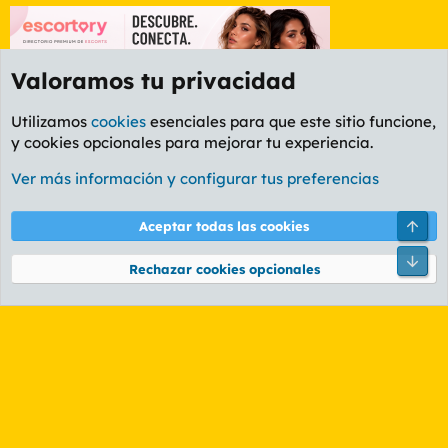
Valoramos tu privacidad
Utilizamos
cookies
esenciales para que este sitio funcione,
y cookies opcionales para mejorar tu experiencia.
Etiquetas
Ver más información y configurar tus preferencias
Cookies
PL OLDSTYLE AMARILLO
Cambiar fuente
Español (ES)
Arri
Aceptar todas las cookies
Contáctanos
Términos y reglas
Política de privacidad
Ayuda
R
Pie
S
Rechazar cookies opcionales
S
®
Community platform by XenForo
© 2010-2026 XenForo Ltd.