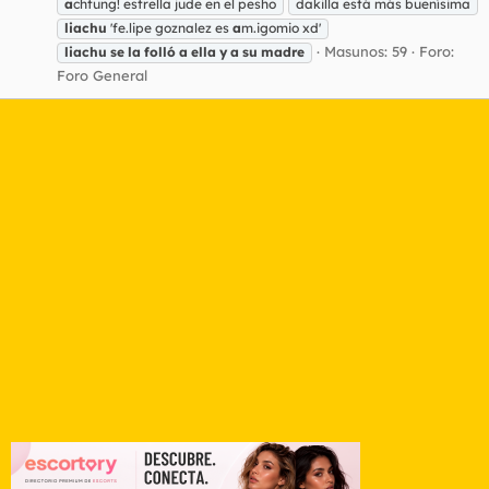
a
chtung! estrella jude en el pesho
dakilla está más buenísima
liachu
'fe.lipe goznalez es
a
m.igomio xd'
Masunos: 59
Foro:
liachu
se
la
folló
a
ella
y
a
su
madre
Foro General