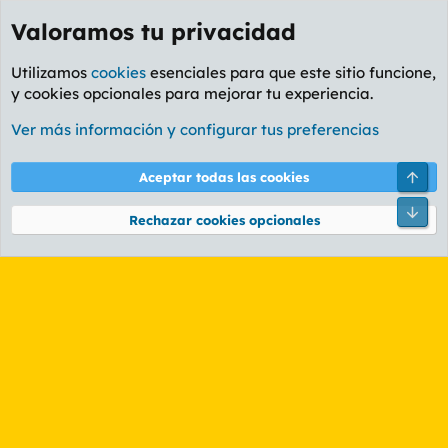
Valoramos tu privacidad
Utilizamos
cookies
esenciales para que este sitio funcione,
y cookies opcionales para mejorar tu experiencia.
Etiquetas
Ver más información y configurar tus preferencias
Cookies
PL OLDSTYLE AMARILLO
Cambiar fuente
Español (ES)
Arri
Aceptar todas las cookies
Contáctanos
Términos y reglas
Política de privacidad
Ayuda
R
Pie
S
Rechazar cookies opcionales
S
®
Community platform by XenForo
© 2010-2026 XenForo Ltd.