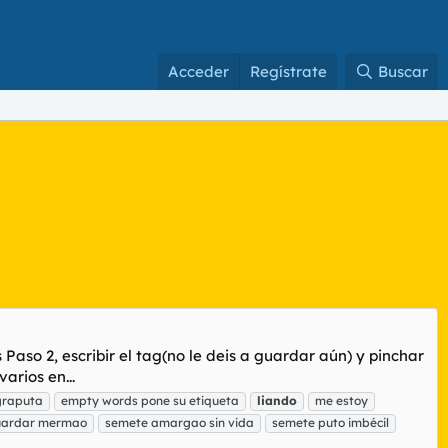
Acceder
Regístrate
Buscar
aso 2, escribir el tag(no le deis a guardar aún) y pinchar
arios en...
graputa
empty words pone su etiqueta
liando
me estoy
guardar mermao
semete amargao sin vida
semete puto imbécil