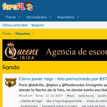
Foros
Novedades
Miembros
Última actividad
Registro
Foros
Etiquetas
liando
Cómo poner tags - Hilo patrocinado por BS
Para @dakilla, @spizo y @Moderador Incógnito qué n
donde la flecha de la foto, no donde estáis escribi
Rhodium
Tema
27 Jul 2019
#nwo
acho no va
auxili
mierda de tags
olor a tag insopoportable
orines de color
tageatagea
taguearé sobre tu tumba
ver nube de tags