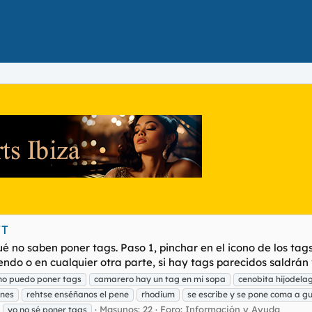
TT
o saben poner tags. Paso 1, pinchar en el icono de los tags P
endo o en cualquier otra parte, si hay tags parecidos saldrán v
 no puedo poner tags
camarero hay un tag en mi sopa
cenobita hijodela
ines
rehtse enséñanos el pene
rhodium
se escribe y se pone coma a 
Masunos: 22
Foro:
Información y Ayuda
yo no sé poner tags