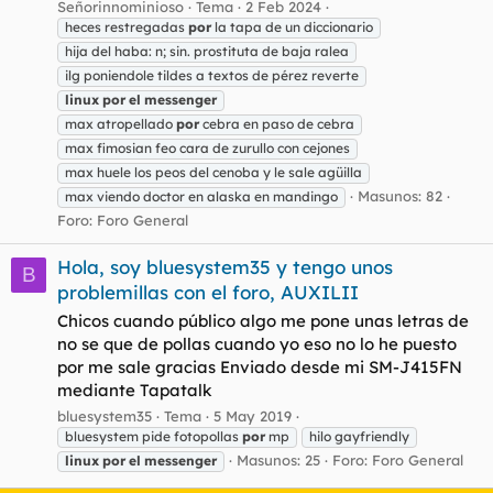
Señorinnominioso
Tema
2 Feb 2024
heces restregadas
por
la tapa de un diccionario
hija del haba: n; sin. prostituta de baja ralea
ilg poniendole tildes a textos de pérez reverte
linux
por
el
messenger
max atropellado
por
cebra en paso de cebra
max fimosian feo cara de zurullo con cejones
max huele los peos del cenoba y le sale agüilla
Masunos: 82
max viendo doctor en alaska en mandingo
Foro:
Foro General
Hola, soy bluesystem35 y tengo unos
B
problemillas con el foro, AUXILII
Chicos cuando público algo me pone unas letras de
no se que de pollas cuando yo eso no lo he puesto
por me sale gracias Enviado desde mi SM-J415FN
mediante Tapatalk
bluesystem35
Tema
5 May 2019
bluesystem pide fotopollas
por
mp
hilo gayfriendly
Masunos: 25
Foro:
Foro General
linux
por
el
messenger