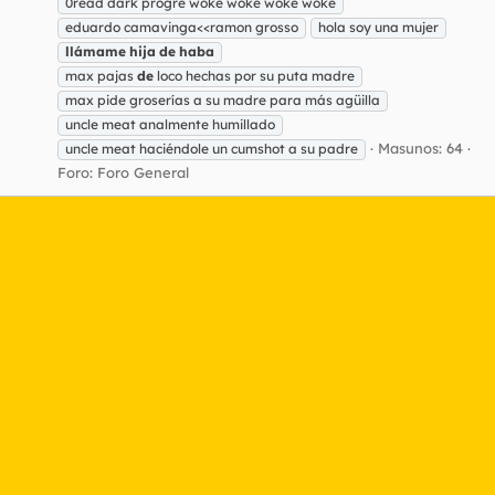
0read dark progre woke woke woke woke
eduardo camavinga<<ramon grosso
hola soy una mujer
llámame
hija
de
haba
max pajas
de
loco hechas por su puta madre
max pide groserías a su madre para más agüilla
uncle meat analmente humillado
Masunos: 64
uncle meat haciéndole un cumshot a su padre
Foro:
Foro General