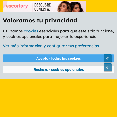
Valoramos tu privacidad
Utilizamos
cookies
esenciales para que este sitio funcione,
y cookies opcionales para mejorar tu experiencia.
Etiquetas
Ver más información y configurar tus preferencias
Cookies
PL OLDSTYLE AMARILLO
Cambiar fuente
Español (ES)
Arri
Aceptar todas las cookies
Contáctanos
Términos y reglas
Política de privacidad
Ayuda
R
Pie
S
Rechazar cookies opcionales
S
®
Community platform by XenForo
© 2010-2026 XenForo Ltd.