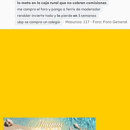
lo
meto
en
la
caja
rural
que
no
cobran
comisiones
me compro el foro y pongo a ferris de moderador
rendder invierte todo y
lo
pierde
en
3 semanas
Masunos: 117
Foro:
Foro General
ubp se compra un colegio