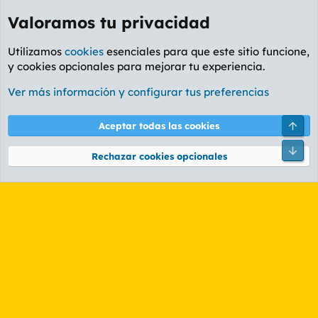
Valoramos tu privacidad
Utilizamos
cookies
esenciales para que este sitio funcione,
y cookies opcionales para mejorar tu experiencia.
Etiquetas
Ver más información y configurar tus preferencias
Cookies
PL OLDSTYLE AMARILLO
Cambiar fuente
Español (ES)
Arri
Aceptar todas las cookies
Contáctanos
Términos y reglas
Política de privacidad
Ayuda
R
Pie
S
Rechazar cookies opcionales
S
®
Community platform by XenForo
© 2010-2026 XenForo Ltd.