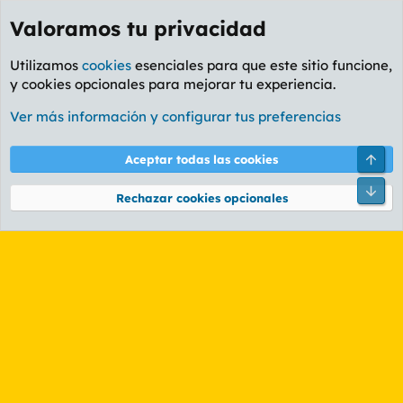
Valoramos tu privacidad
Utilizamos
cookies
esenciales para que este sitio funcione,
y cookies opcionales para mejorar tu experiencia.
Etiquetas
Ver más información y configurar tus preferencias
Cookies
PL OLDSTYLE AMARILLO
Cambiar fuente
Español (ES)
Arri
Aceptar todas las cookies
Contáctanos
Términos y reglas
Política de privacidad
Ayuda
R
Pie
S
Rechazar cookies opcionales
S
®
Community platform by XenForo
© 2010-2026 XenForo Ltd.