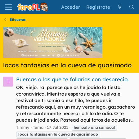
Acceder
Regístrate
Etiquetas
locas fantasías en la cueva de quasimodo
Puercas a las que te follarías con desprecio.
T
OK, viejo. Tal parece que os he jodido la fiesta
coronavírica. Mientras esperas a que vuelva el
festival de trisomía a ese hilo, te puedes ir
refrescando aquí, en un muy veraniego, gazpachero
y refrescantemente necesario hilo de odio. O te
puedes ir jodiendo. Postead aquí fotos de aquellas...
Timmy
Tema
17 Jul 2021
hemoal > ana samboal
locas
fantasías
en
la
cueva
de
quasimodo