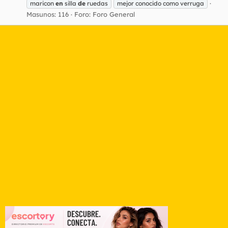
maricon
en
silla
de
ruedas
mejor conocido como verruga
Masunos: 116
Foro:
Foro General