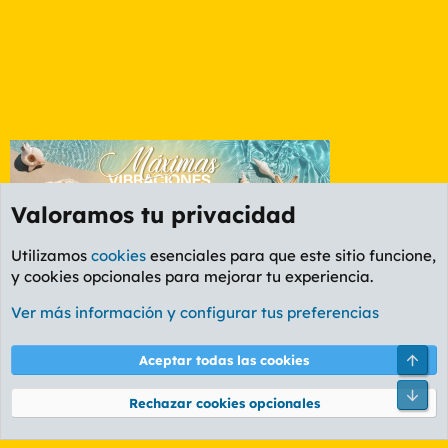
Valoramos tu privacidad
Utilizamos
cookies
esenciales para que este sitio funcione,
y cookies opcionales para mejorar tu experiencia.
Etiquetas
Ver más información y configurar tus preferencias
Cookies
PL OLDSTYLE AMARILLO
Cambiar fuente
Español (ES)
Arri
Aceptar todas las cookies
Contáctanos
Términos y reglas
Política de privacidad
Ayuda
R
Pie
S
Rechazar cookies opcionales
S
®
Community platform by XenForo
© 2010-2026 XenForo Ltd.