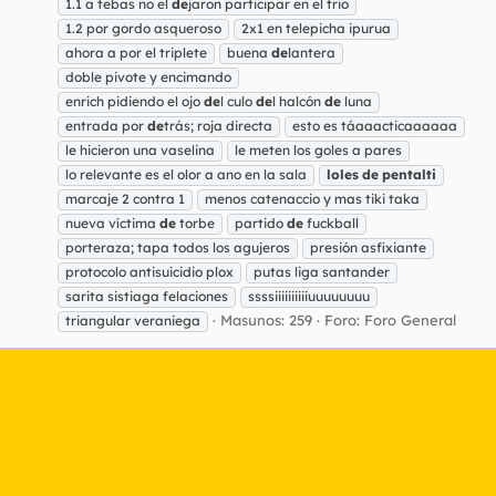
1.1 a tebas no el
de
jaron participar en el trio
1.2 por gordo asqueroso
2x1 en telepicha ipurua
ahora a por el triplete
buena
de
lantera
doble pivote y encimando
enrich pidiendo el ojo
de
l culo
de
l halcón
de
luna
entrada por
de
trás; roja directa
esto es táaaacticaaaaaa
le hicieron una vaselina
le meten los goles a pares
lo relevante es el olor a ano en la sala
loles
de
pentalti
marcaje 2 contra 1
menos catenaccio y mas tiki taka
nueva víctima
de
torbe
partido
de
fuckball
porteraza; tapa todos los agujeros
presión asfixiante
protocolo antisuicidio plox
putas liga santander
sarita sistiaga felaciones
ssssiiiiiiiiiiuuuuuuuu
Masunos: 259
Foro:
Foro General
triangular veraniega