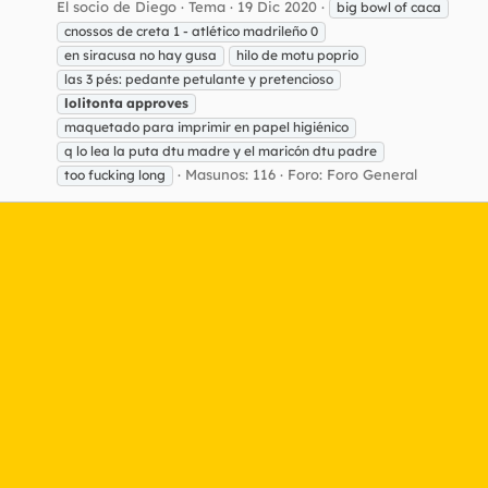
El socio de Diego
Tema
19 Dic 2020
big bowl of caca
cnossos de creta 1 - atlético madrileño 0
en siracusa no hay gusa
hilo de motu poprio
las 3 pés: pedante petulante y pretencioso
lolitonta
approves
maquetado para imprimir en papel higiénico
q lo lea la puta dtu madre y el maricón dtu padre
Masunos: 116
Foro:
Foro General
too fucking long