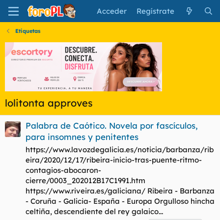
Acceder
Regístrate
Etiquetas
lolitonta approves
Palabra de Caótico. Novela por fascículos,
para insomnes y penitentes
https://www.lavozdegalicia.es/noticia/barbanza/rib
eira/2020/12/17/ribeira-inicio-tras-puente-ritmo-
contagios-abocaron-
cierre/0003_202012B17C1991.htm
https://www.riveira.es/galiciana/ Ribeira - Barbanza
- Coruña - Galicia- España - Europa Orgulloso hincha
celtiña, descendiente del rey galaico...