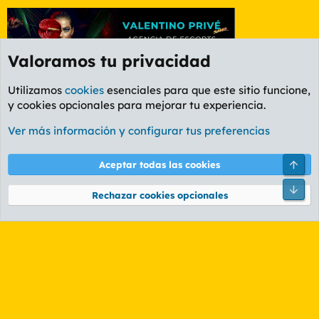
Valoramos tu privacidad
Utilizamos
cookies
esenciales para que este sitio funcione,
y cookies opcionales para mejorar tu experiencia.
Etiquetas
Ver más información y configurar tus preferencias
Cookies
PL OLDSTYLE AMARILLO
Cambiar fuente
Español (ES)
Arri
Aceptar todas las cookies
Contáctanos
Términos y reglas
Política de privacidad
Ayuda
R
Pie
S
Rechazar cookies opcionales
S
®
Community platform by XenForo
© 2010-2026 XenForo Ltd.