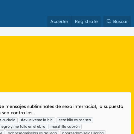
Acceder
Regístrate
Buscar
de mensajes subliminales de sexo interracial, la supuesta
sea contra los...
o
cuckold
de
vuelveme la bici
este hilo es racista
negro y me folló en el ebro
morzhilla cabrón
os
pobresdamiselas es gallego
pobresdamiselas llorica