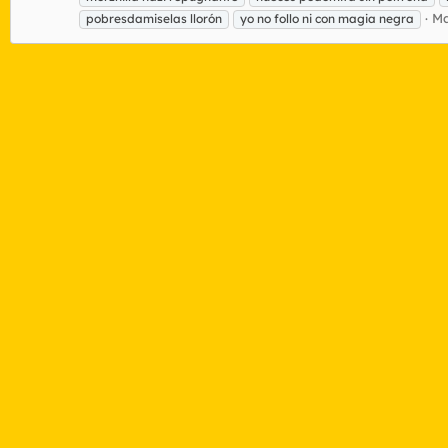
Ma
pobresdamiselas llorón
yo no follo ni con magia negra