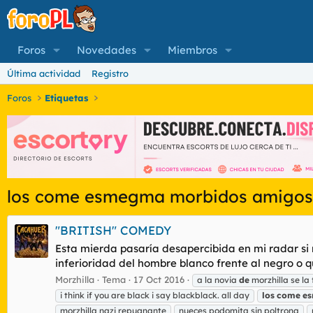
Foros
Novedades
Miembros
Última actividad
Registro
Foros
Etiquetas
los come esmegma morbidos amigos
"BRITISH" COMEDY
Esta mierda pasaría desapercibida en mi radar si n
inferioridad del hombre blanco frente al negro o q
Morzhilla
Tema
17 Oct 2016
a la novia
de
morzhilla se la 
i think if you are black i say blackblack. all day
los
come
e
morzhilla nazi repugnante
nueces podomita sin poltrona