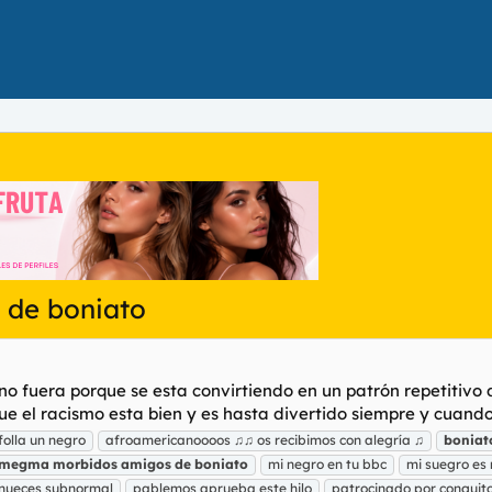
 de boniato
o fuera porque se esta convirtiendo en un patrón repetitivo 
ue el racismo esta bien y es hasta divertido siempre y cuando 
folla un negro
afroamericanoooos ♫♫ os recibimos con alegría ♫
boniat
smegma
morbidos
amigos
de
boniato
mi negro en tu bbc
mi suegro es 
nueces subnormal
pablemos aprueba este hilo
patrocinado por conguit