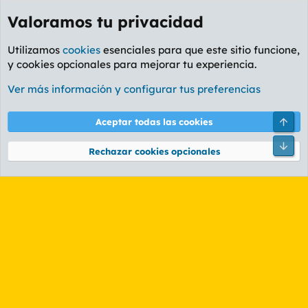
Valoramos tu privacidad
Utilizamos
cookies
esenciales para que este sitio funcione,
y cookies opcionales para mejorar tu experiencia.
Etiquetas
Ver más información y configurar tus preferencias
Cookies
PL OLDSTYLE AMARILLO
Cambiar fuente
Español (ES)
Arri
Aceptar todas las cookies
Contáctanos
Términos y reglas
Política de privacidad
Ayuda
R
Pie
S
Rechazar cookies opcionales
S
®
Community platform by XenForo
© 2010-2026 XenForo Ltd.