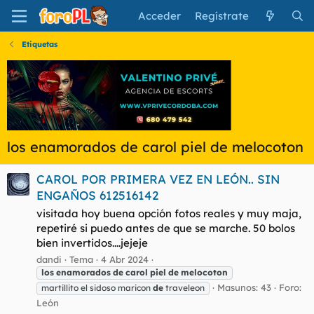
Acceder
Regístrate
Etiquetas
los enamorados de carol piel de melocoton
CAROL POR PRIMERA VEZ EN LEÓN.. SIN
ENGAÑOS 612516142
visitada hoy buena opción fotos reales y muy maja,
repetiré si puedo antes de que se marche. 50 bolos
bien invertidos....jejeje
dandi
Tema
4 Abr 2024
los
enamorados
de
carol
piel
de
melocoton
Masunos: 43
Foro:
martillito el sidoso maricon
de
traveleon
León