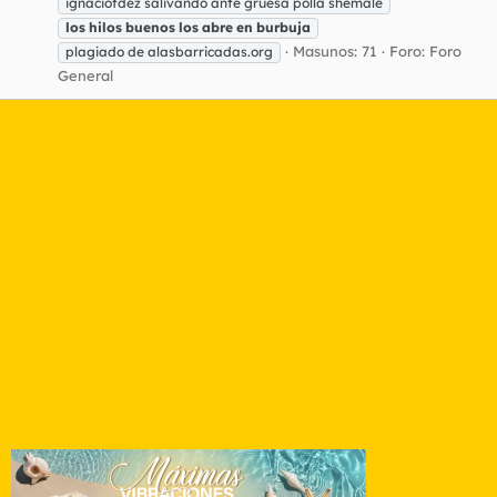
ignaciofdez salivando ante gruesa polla shemale
los
hilos
buenos
los
abre
en
burbuja
Masunos: 71
Foro:
Foro
plagiado de alasbarricadas.org
General