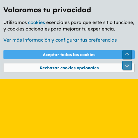
Valoramos tu privacidad
Utilizamos
cookies
esenciales para que este sitio funcione,
y cookies opcionales para mejorar tu experiencia.
Etiquetas
Ver más información y configurar tus preferencias
Cookies
PL OLDSTYLE AMARILLO
Cambiar fuente
Español (ES)
Arri
Aceptar todas las cookies
Contáctanos
Términos y reglas
Política de privacidad
Ayuda
R
Pie
S
Rechazar cookies opcionales
S
®
Community platform by XenForo
© 2010-2026 XenForo Ltd.