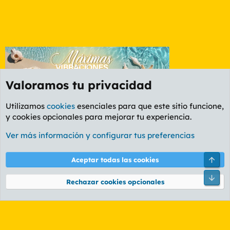
Valoramos tu privacidad
Utilizamos
cookies
esenciales para que este sitio funcione,
y cookies opcionales para mejorar tu experiencia.
Etiquetas
Ver más información y configurar tus preferencias
Cookies
PL OLDSTYLE AMARILLO
Cambiar fuente
Español (ES)
Arri
Aceptar todas las cookies
Contáctanos
Términos y reglas
Política de privacidad
Ayuda
R
Pie
S
Rechazar cookies opcionales
S
®
Community platform by XenForo
© 2010-2026 XenForo Ltd.