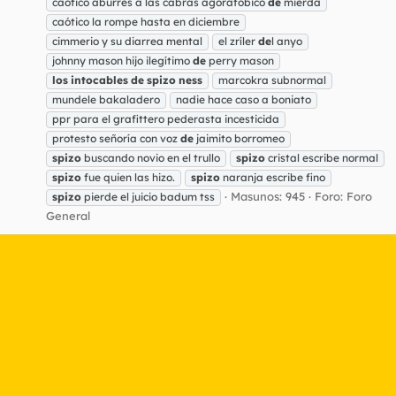
caótico aburres a las cabras agorafóbico
de
mierda
caótico la rompe hasta en diciembre
cimmerio y su diarrea mental
el zríler
de
l anyo
johnny mason hijo ilegítimo
de
perry mason
los
intocables
de
spizo
ness
marcokra subnormal
mundele bakaladero
nadie hace caso a boniato
ppr para el grafittero pederasta incesticida
protesto señoría con voz
de
jaimito borromeo
spizo
buscando novio en el trullo
spizo
cristal escribe normal
spizo
fue quien las hizo.
spizo
naranja escribe fino
Masunos: 945
Foro:
Foro
spizo
pierde el juicio badum tss
General