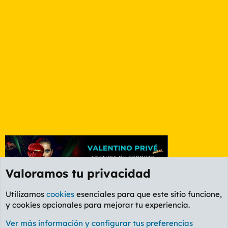
Valoramos tu privacidad
Utilizamos
cookies
esenciales para que este sitio funcione,
y cookies opcionales para mejorar tu experiencia.
Etiquetas
Ver más información y configurar tus preferencias
Cookies
PL OLDSTYLE AMARILLO