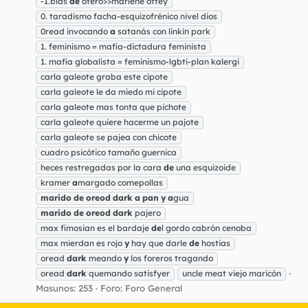
-1.blas
de
otero>>marlene ottey
0. taradismo facha-esquizofrénico nivel dios
0read invocando
a
satanás con linkin park
1. feminismo = mafia-dictadura feminista
1. mafia globalista = feminismo-lgbti-plan kalergi
carla galeote graba este cipote
carla galeote le da miedo mi cipote
carla galeote mas tonta que pichote
carla galeote quiere hacerme un pajote
carla galeote se pajea con chicote
cuadro psicótico tamaño guernica
heces restregadas por la cara
de
una esquizoide
kramer
a
margado comepollas
marido
de
oreod
dark
a
pan
y
a
gua
marido
de
oreod
dark
pajero
max fimosian es el bardaje
de
l gordo cabrón cenoba
max mierdan es rojo
y
hay que darle
de
hostias
oread
dark
meando
y
los foreros tragando
oread
dark
quemando satisfyer
uncle meat viejo maricón
Masunos: 253
Foro:
Foro General