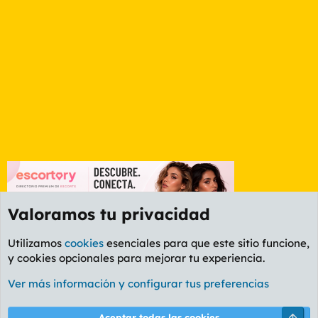
Valoramos tu privacidad
Utilizamos
cookies
esenciales para que este sitio funcione,
y cookies opcionales para mejorar tu experiencia.
Etiquetas
Ver más información y configurar tus preferencias
Cookies
PL OLDSTYLE AMARILLO
Cambiar fuente
Español (ES)
Arri
Aceptar todas las cookies