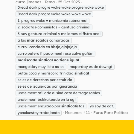
curro jimenez
Tema
25 Oct 2023
0read dark progre woke woke progre woke woke
0read dark progre woke woke woke woke
1. progres woke = manicomio subnormal
2. sociatas-comunistas = gentuza criminal
3. soy gentuza criminal y me lames el fistro anal
a las
mariscada
s camaradas
curro licenciado en histjajajajajaja
curro putero flipado mentiroso calvo gañán
mariscada
sindical
no
tiene
igual
mongolday muy listo
no
es
moporday es de downgt
putas coca y marisco la trinidad
sindical
se es de derechas por estulticia
se es de izquierdas por ignorancia
uncle meat afiliado al sindicato de tragasables
uncle meat bukkakeado en la ugt
uncle meat enculado por
sindical
istas
yo soy de ogt.
Masunos: 411
Foro:
Foro Política
yonoloestoy trabajando