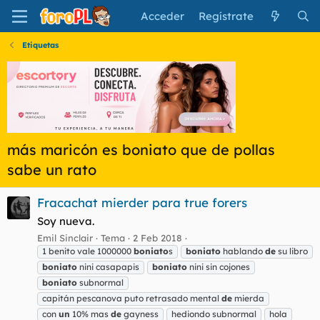
Acceder
Regístrate
Etiquetas
más maricón es boniato que de pollas
sabe un rato
Fracachat mierder para true forers
Soy nueva.
Emil Sinclair
Tema
2 Feb 2018
1 benito vale 1000000
boniato
s
boniato
hablando
de
su libro
boniato
nini casapapis
boniato
nini sin cojones
boniato
subnormal
capitán pescanova puto retrasado mental
de
mierda
con
un
10% mas
de
gayness
hediondo subnormal
hola