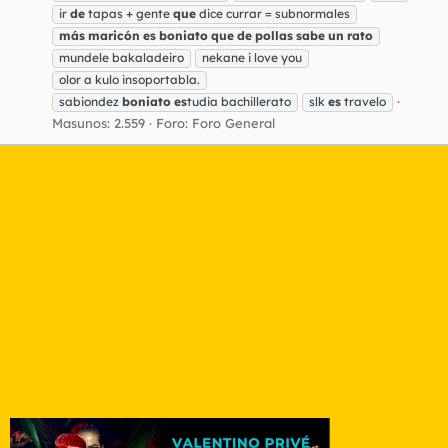
ir
de
tapas + gente
que
dice currar = subnormales
más
maricón
es
boniato
que
de
pollas
sabe
un
rato
mundele bakaladeiro
nekane i love you
olor a kulo insoportabla.
sabiondez
boniato
es
tudia bachillerato
slk
es
travelo
Masunos: 2.559
Foro:
Foro General