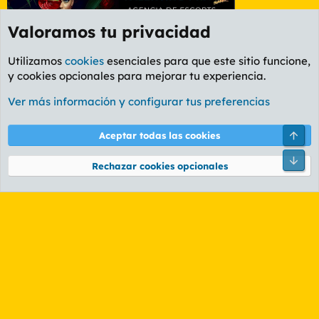
Valoramos tu privacidad
Utilizamos
cookies
esenciales para que este sitio funcione,
y cookies opcionales para mejorar tu experiencia.
Etiquetas
Ver más información y configurar tus preferencias
Cookies
PL OLDSTYLE AMARILLO
Cambiar fuente
Español (ES)
Arri
Aceptar todas las cookies
Contáctanos
Términos y reglas
Política de privacidad
Ayuda
R
Pie
S
Rechazar cookies opcionales
S
®
Community platform by XenForo
© 2010-2026 XenForo Ltd.