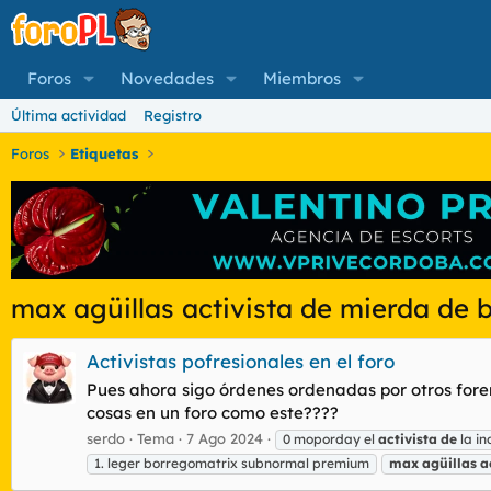
Foros
Novedades
Miembros
Última actividad
Registro
Foros
Etiquetas
max agüillas activista de mierda de 
Activistas pofresionales en el foro
Pues ahora sigo órdenes ordenadas por otros forero
cosas en un foro como este????
serdo
Tema
7 Ago 2024
0 moporday el
activista
de
la in
1. leger borregomatrix subnormal premium
max
agüillas
a