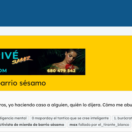
barrio sésamo
s, yo haciendo caso a alguien, quién lo dijera. Cómo me aburr
digencia mental
0 moporday el tontico que se cree inteligente
1. burócr
ctivista
de
mierda
de
barrio
sésamo
max
follado por el_tirante_blanco