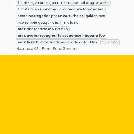
1. britzingen borregomatrix subnormal progre-woke
1. britzingen subnormal progre-woke forochatero
heces restregadas por un cartucho del golden axe
hilo zombie guaquindéz
matazlo
max
abatar sidoso y ridículo
max
avatar
repugnante
asqueroso
hijoputa
feo
max
tiene huevos subdesarrollados infantiles
trujaclón
Masunos: 43
Foro:
Foro General