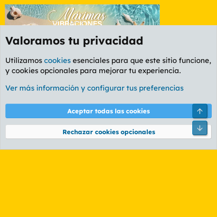
Valoramos tu privacidad
Utilizamos
cookies
esenciales para que este sitio funcione,
y cookies opcionales para mejorar tu experiencia.
Etiquetas
Ver más información y configurar tus preferencias
Cookies
PL OLDSTYLE AMARILLO
Cambiar fuente
Español (ES)
Arri
Aceptar todas las cookies
Contáctanos
Términos y reglas
Política de privacidad
Ayuda
R
Pie
S
Rechazar cookies opcionales
S
®
Community platform by XenForo
© 2010-2026 XenForo Ltd.