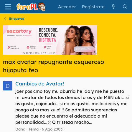
Acceder
Regístrate
Etiquetas
max avatar repugnante asqueroso
hijoputa feo
Cambios de Avatar!
D
joer pos cmo toy mu aburria he ido y me he puesto
mi avatar de todos los demas foros y de MSN aki... si
os gusta, cojonudo... si no os gusta.. me lo decis y me
pongo otro mas xulo!!!! Se admiten sugerencias
please que no encuentro el adecuado a mi
personalidad... :'( Q tristeza macho...
Dana
Tema
6 Ago 2003