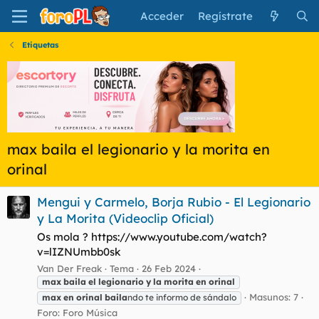
Acceder
Regístrate
Etiquetas
max baila el legionario y la morita en
orinal
Mengui y Carmelo, Borja Rubio - El Legionario
y La Morita (Videoclip Oficial)
Os mola ? https://www.youtube.com/watch?
v=lIZNUmbb0sk
Van Der Freak
Tema
26 Feb 2024
max
baila
el
legionario
y
la
morita
en
orinal
Masunos: 7
max
en
orinal
baila
ndo te informo de sándalo
Foro:
Foro Música