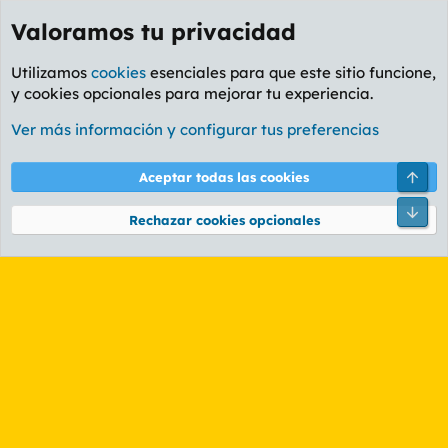
Valoramos tu privacidad
Utilizamos
cookies
esenciales para que este sitio funcione,
y cookies opcionales para mejorar tu experiencia.
Etiquetas
Ver más información y configurar tus preferencias
Cookies
PL OLDSTYLE AMARILLO
Cambiar fuente
Español (ES)
Arri
Aceptar todas las cookies
Contáctanos
Términos y reglas
Política de privacidad
Ayuda
R
Pie
S
Rechazar cookies opcionales
S
®
Community platform by XenForo
© 2010-2026 XenForo Ltd.