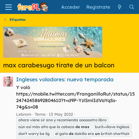
Acceder
Regístrate
Etiquetas
max carabesugo tirate de un balcon
Ingleses voladores: nueva temporada
Y voló
https://mobile.twitter.com/FranganilloRut/status/15
24742458692804610?t=d9P-YzlSmlIdVaYqSs-
74g&s=08
Lebrom
Tema
13 May 2022
ahora viene sir ano y recomienda ooooootro libro
aún así más alto que la cabeza
de
max
buril>>llave inglesa
don't worry be ilg
el gato
de
dakilla era
un
british shorthair