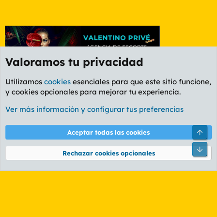
Valoramos tu privacidad
Utilizamos
cookies
esenciales para que este sitio funcione,
y cookies opcionales para mejorar tu experiencia.
Etiquetas
Ver más información y configurar tus preferencias
Cookies
PL OLDSTYLE AMARILLO
Cambiar fuente
Español (ES)
Arri
Aceptar todas las cookies
Contáctanos
Términos y reglas
Política de privacidad
Ayuda
R
Pie
S
Rechazar cookies opcionales
S
®
Community platform by XenForo
© 2010-2026 XenForo Ltd.