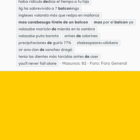
haba ridículo
de
dica el tiempo a tu hija
ilg ha sobrevivido a 7
balcon
ings
ingleses volando más que redpo en mallorca
max
carabesugo
tirate
de
un
balcon
max
por el
balcon
ya
nolosabe maricón
de
mierda en la sombra
nolosabe puta barata
orines
de
colorines
precipitaciones
de
guiris 77%
shakespeare>>dickens
sir ano clon
de
sanchez dragó
tenía los dientes más torcidos antes
de
caer
Masunos: 82
Foro:
Foro General
you'll never fall alone