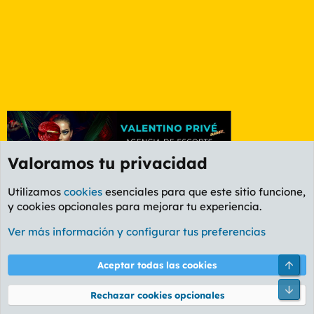
Valoramos tu privacidad
Utilizamos
cookies
esenciales para que este sitio funcione,
y cookies opcionales para mejorar tu experiencia.
Etiquetas
Ver más información y configurar tus preferencias
Cookies
PL OLDSTYLE AMARILLO
Cambiar fuente
Español (ES)
Arri
Aceptar todas las cookies
Contáctanos
Términos y reglas
Política de privacidad
Ayuda
R
Pie
S
Rechazar cookies opcionales
S
®
Community platform by XenForo
© 2010-2026 XenForo Ltd.