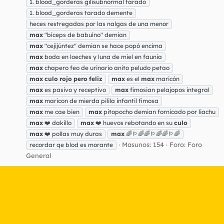
1. blood_gorderas gilisubnormal tarado
1. blood_gorderas tarado demente
heces restregadas por las nalgas de una menor
max
"bíceps de babuíno" demian
max
"cejijúntez" demian se hace popó encima
max
boda en loeches y luna de miel en faunia
max
chapero feo de urinario anito peludo petao
max
culo
rojo
pero
feliz
max
es el
max
maricón
max
es pasivo y receptivo
max
fimosian pelajopos integral
max
maricon de mierda pilila infantil fimosa
max
me cae bien
max
pitopocho demian fornicado por liachu
max
❤️ dakillo
max
❤️ huevos rebotando en su
culo
max
❤️ pollas muy duras
max
🌈🏳️‍🌈🌈🏳️‍🌈🌈🏳️‍🌈
Masunos: 154
Foro:
Foro
recordar qe blod es morante
General