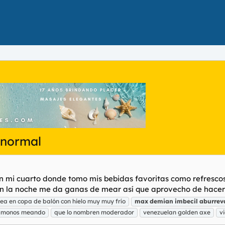
bnormal
n mi cuarto donde tomo mis bebidas favoritas como refrescos
en la noche me da ganas de mear así que aprovecho de hacerl
mea en copa de balón con hielo muy muy frío
max
demian
imbecil
aburrev
monos meando
que lo nombren moderador
venezuelan golden axe
v