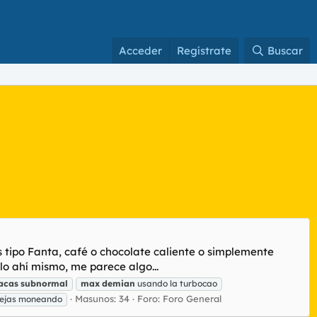
Acceder
Regístrate
Buscar
 tipo Fanta, café o chocolate caliente o simplemente
o ahí mismo, me parece algo...
acas
subnormal
max
demian
usando la turbocao
Masunos: 34
Foro:
Foro General
iejas moneando