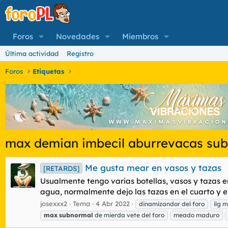
Foros
Novedades
Miembros
Última actividad
Registro
Foros
Etiquetas
max demian imbecil aburrevacas su
Me gusta mear en vasos y tazas
[RETARDS]
Usualmente tengo varias botellas, vasos y tazas e
agua, normalmente dejo las tazas en el cuarto y 
josexxx2
Tema
4 Abr 2022
dinamizandor del foro
ilg 
max
subnormal
de mierda vete del foro
meado maduro