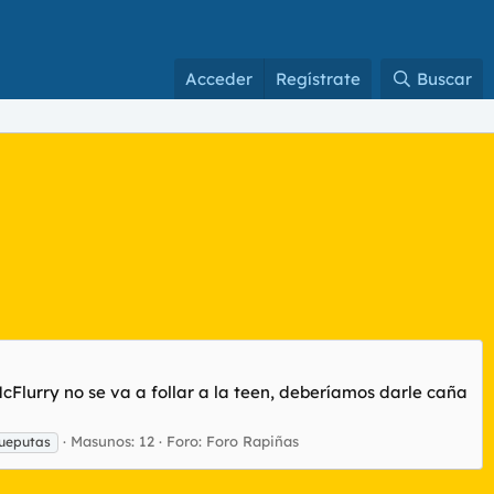
Acceder
Regístrate
Buscar
cFlurry no se va a follar a la teen, deberíamos darle caña
Masunos: 12
Foro:
Foro Rapiñas
jueputas