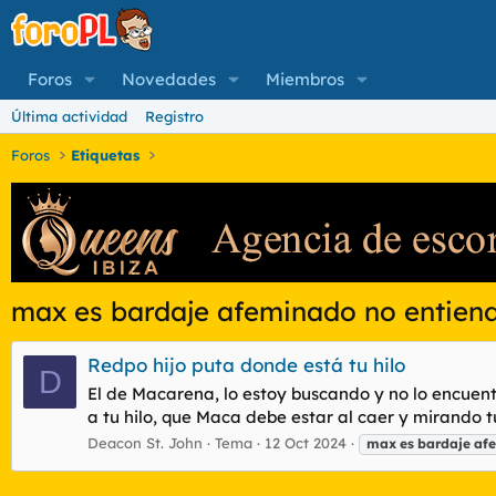
Foros
Novedades
Miembros
Última actividad
Registro
Foros
Etiquetas
max es bardaje afeminado no entien
Redpo hijo puta donde está tu hilo
D
El de Macarena, lo estoy buscando y no lo encuent
a tu hilo, que Maca debe estar al caer y mirando tu
Deacon St. John
Tema
12 Oct 2024
max
es
bardaje
af