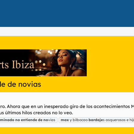
de de novias
ro. Ahora que en un inesperado giro de los acontecimientos M
s últimos hilos creados no lo veo.
eminado
no
entiende
de
no
vias
max
y bilbocao
bardaje
s asquerosos e hi