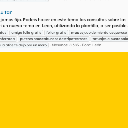
sultan
ejamos fijo. Podeís hacer en este tema las consultas sobre las
un nuevo tema en León, utilizando la plantilla, a ser posible..
ntas
amigo folla gratis
follar gratis
max
cejudo de mierda asqueroso
nferrada
puteros nauseabundos destripaterrones
tatuajes a puntapala
Masunos: 8.383
Foro:
León
 la alice te dejó por un moro