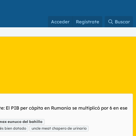
Acceder
Regístrate
Buscar
te: El PIB per cápita en Rumanía se multiplicó por 6 en ese
max
eunuco
del
bahillo
és bien dotado
uncle meat chapero de urinario