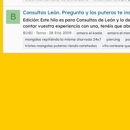
Consultas León. Pregunta y los puteros te in
B
Edición: Este hilo es para Consultas de León y lo d
contar vuestra experiencia con una, tenéis que abri 
BUBI
Tema
28 Ene 2009
amaro el koala
amaro el ma
mongolos repitiéndo la misma chorrada 24x7
piercing
po
tristes mongolos puteros riendo catetadas
vito corleone que