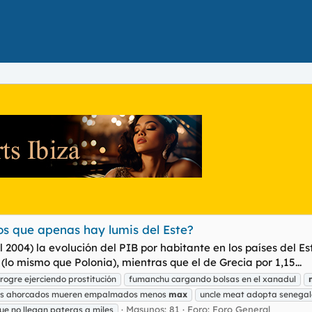
los que apenas hay lumis del Este?
l 2004) la evolución del PIB por habitante en los países del Es
6 (lo mismo que Polonia), mientras que el de Grecia por 1,15...
ogre ejerciendo prostitución
fumanchu cargando bolsas en el xanadul
los ahorcados mueren empalmados menos
max
uncle meat adopta senegal
Masunos: 81
Foro:
Foro General
ue no llegan pateras a miles