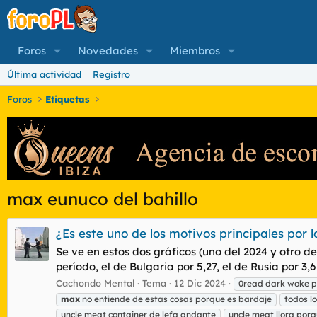
Foros
Novedades
Miembros
Última actividad
Registro
Foros
Etiquetas
max eunuco del bahillo
¿Es este uno de los motivos principales por 
Se ve en estos dos gráficos (uno del 2024 y otro de
período, el de Bulgaria por 5,27, el de Rusia por 3,
Cachondo Mental
Tema
12 Dic 2024
0read dark woke pr
max
no entiende de estas cosas porque es bardaje
todos 
uncle meat container de lefa andante
uncle meat llora porq