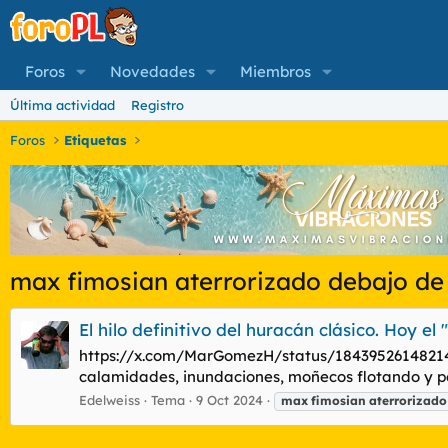
Foros
Novedades
Miembros
Última actividad
Registro
Foros
Etiquetas
max fimosian aterrorizado debajo de
El hilo definitivo del huracán clásico. Hoy el 
https://x.com/MarGomezH/status/1843952614821474
calamidades, inundaciones, moñecos flotando y pe
Edelweiss
Tema
9 Oct 2024
max
fimosian
aterrorizado