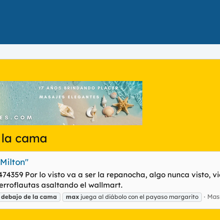
 la cama
"Milton"
359 Por lo visto va a ser la repanocha, algo nunca visto, v
rroflautas asaltando el wallmart.
Mas
debajo
de
la
cama
max
juega al diábolo con el payaso margarito