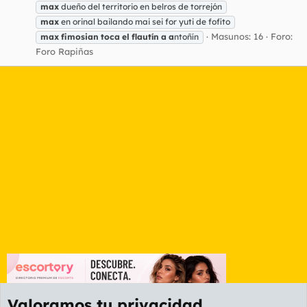
max
dueño del territorio en belros de torrejón
max
en orinal bailando mai sei for yuti de fofito
Masunos: 16
Foro:
max
fimosian
toca
el
flautín
a
a
ntoñín
Foro Rapiñas
Valoramos tu privacidad