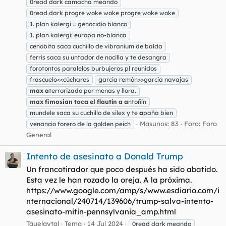
0read dark camacha meando
0read dark progre woke woke progre woke woke
1. plan kalergi = genocidio blanco
1. plan kalergi: europa no-blanca
cenobita saca cuchillo de vibranium de balda
ferris saca su untador de nocilla y te desangra
forotontos paralelos burbujeros pl reunidos
frascuelo<<cúchares
garcia remón>>garcía navajas
max
a
terrorizado por menas y llora.
max
fimosian
toca
el
flautín
a
a
ntoñín
mundele saca su cuchillo de silex y te
a
paña bien
Masunos: 83
Foro:
Foro
venancio forero de la golden peich
General
Intento de asesinato a Donald Trump
Un francotirador que poco después ha sido abatido.
Esta vez le han rozado la oreja. A la próxima.
https://www.google.com/amp/s/www.esdiario.com/i
nternacional/240714/139606/trump-salva-intento-
asesinato-mitin-pennsylvania_amp.html
Tauelaytal
Tema
14 Jul 2024
0read dark meando