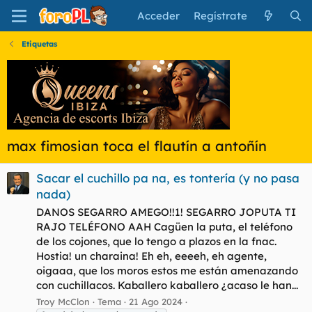
Acceder
Regístrate
Etiquetas
max fimosian toca el flautín a antoñín
Sacar el cuchillo pa na, es tontería (y no pasa
nada)
DANOS SEGARRO AMEGO!!1! SEGARRO JOPUTA TI
RAJO TELÉFONO AAH Cagüen la puta, el teléfono
de los cojones, que lo tengo a plazos en la fnac.
Hostia! un charaina! Eh eh, eeeeh, eh agente,
oigaaa, que los moros estos me están amenazando
con cuchillacos. Kaballero kaballero ¿acaso le han...
Troy McClon
Tema
21 Ago 2024