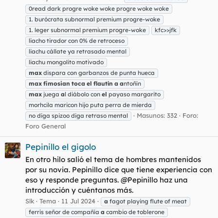
0read dark progre woke woke progre woke woke
1. burócrata subnormal premium progre-woke
1. leger subnormal premium progre-woke
kfc>>jfk
liacho tirador con 0% de retroceso
liachu cállate ya retrasado mental
liachu mongolito motivado
max
dispara con garbanzos de punta hueca
max
fimosian
toca
el
flautín
a
a
ntoñín
max
juega
a
l diábolo con
el
payaso margarito
morhcila maricon hijo puta perra de mierda
Masunos: 332
Foro:
no diga spizoo diga retraso mental
Foro General
Pepinillo el gigolo
En otro hilo salió el tema de hombres mantenidos
por su novia. Pepinillo dice que tiene experiencia con
eso y responde preguntas. @Pepinillo haz una
introducción y cuéntanos más.
Slk
Tema
11 Jul 2024
a
fagot playing flute of meat
ferris señor de compañía
a
cambio de toblerone