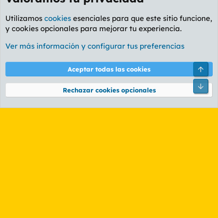
Utilizamos
cookies
esenciales para que este sitio funcione,
y cookies opcionales para mejorar tu experiencia.
Etiquetas
Ver más información y configurar tus preferencias
Cookies
PL OLDSTYLE AMARILLO
Cambiar fuente
Español (ES)
Arri
Aceptar todas las cookies
Contáctanos
Términos y reglas
Política de privacidad
Ayuda
R
Pie
S
Rechazar cookies opcionales
S
®
Community platform by XenForo
© 2010-2026 XenForo Ltd.