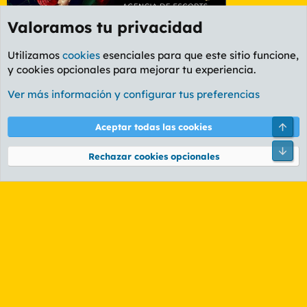
Valoramos tu privacidad
Utilizamos
cookies
esenciales para que este sitio funcione,
y cookies opcionales para mejorar tu experiencia.
Etiquetas
Ver más información y configurar tus preferencias
Cookies
PL OLDSTYLE AMARILLO
Cambiar fuente
Español (ES)
Arri
Aceptar todas las cookies
Contáctanos
Términos y reglas
Política de privacidad
Ayuda
R
Pie
S
Rechazar cookies opcionales
S
®
Community platform by XenForo
© 2010-2026 XenForo Ltd.