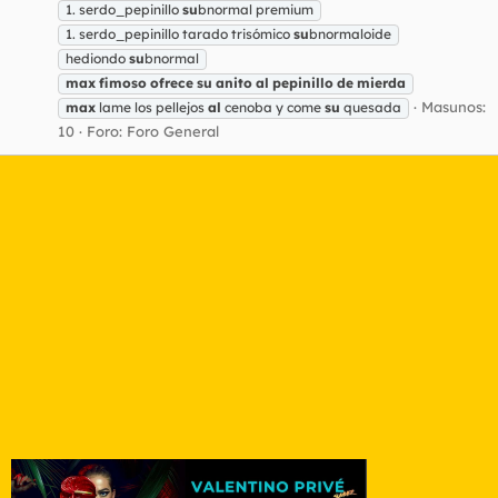
1. serdo_pepinillo
su
bnormal premium
1. serdo_pepinillo tarado trisómico
su
bnormaloide
hediondo
su
bnormal
max
fimoso
ofrece
su
anito
al
pepinillo
de
mierda
Masunos:
max
lame los pellejos
al
cenoba y come
su
quesada
10
Foro:
Foro General