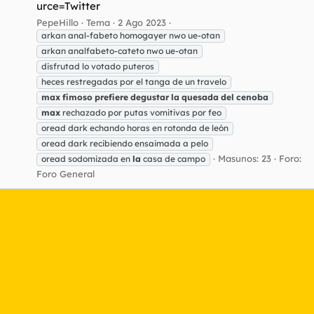
urce=Twitter
PepeHillo
Tema
2 Ago 2023
arkan anal-fabeto homogayer nwo ue-otan
arkan analfabeto-cateto nwo ue-otan
disfrutad lo votado puteros
heces restregadas por el tanga de un travelo
max
fimoso
prefiere
degustar
la
quesada
del
cenoba
max
rechazado por putas vomitivas por feo
oread dark echando horas en rotonda de león
oread dark recibiendo ensaimada a pelo
Masunos: 23
Foro:
oread sodomizada en
la
casa de campo
Foro General