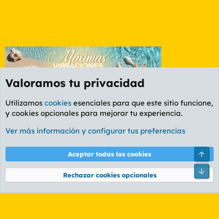
Valoramos tu privacidad
Utilizamos
cookies
esenciales para que este sitio funcione,
y cookies opcionales para mejorar tu experiencia.
Etiquetas
Ver más información y configurar tus preferencias
Cookies
PL OLDSTYLE AMARILLO
Cambiar fuente
Español (ES)
Arri
Aceptar todas las cookies
Contáctanos
Términos y reglas
Política de privacidad
Ayuda
R
Pie
S
Rechazar cookies opcionales
S
®
Community platform by XenForo
© 2010-2026 XenForo Ltd.