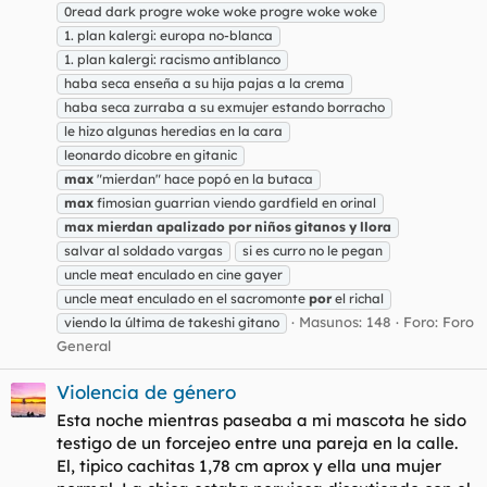
0read dark progre woke woke progre woke woke
1. plan kalergi: europa no-blanca
1. plan kalergi: racismo antiblanco
haba seca enseña a su hija pajas a la crema
haba seca zurraba a su exmujer estando borracho
le hizo algunas heredias en la cara
leonardo dicobre en gitanic
max
"mierdan" hace popó en la butaca
max
fimosian guarrian viendo gardfield en orinal
max
mierdan
apalizado
por
niños
gitanos
y
llora
salvar al soldado vargas
si es curro no le pegan
uncle meat enculado en cine gayer
uncle meat enculado en el sacromonte
por
el richal
Masunos: 148
Foro:
Foro
viendo la última de takeshi gitano
General
Violencia de género
Esta noche mientras paseaba a mi mascota he sido
testigo de un forcejeo entre una pareja en la calle.
El, tipico cachitas 1,78 cm aprox y ella una mujer