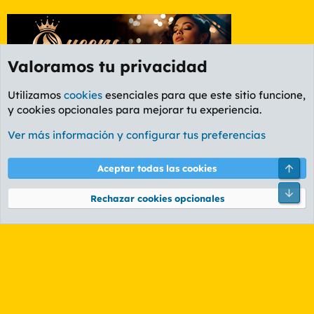
Valoramos tu privacidad
Utilizamos
cookies
esenciales para que este sitio funcione,
y cookies opcionales para mejorar tu experiencia.
Etiquetas
Ver más información y configurar tus preferencias
Cookies
PL OLDSTYLE AMARILLO
Cambiar fuente
Español (ES)
Arri
Aceptar todas las cookies
Contáctanos
Términos y reglas
Política de privacidad
Ayuda
R
Pie
S
Rechazar cookies opcionales
S
®
Community platform by XenForo
© 2010-2026 XenForo Ltd.