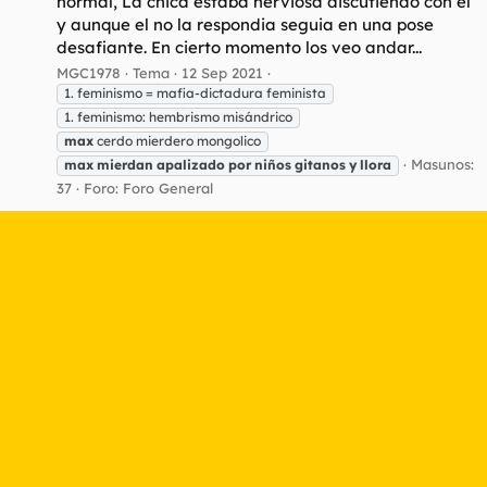
normal, La chica estaba nerviosa discutiendo con el
y aunque el no la respondia seguia en una pose
desafiante. En cierto momento los veo andar...
MGC1978
Tema
12 Sep 2021
1. feminismo = mafia-dictadura feminista
1. feminismo: hembrismo misándrico
max
cerdo mierdero mongolico
Masunos:
max
mierdan
apalizado
por
niños
gitanos
y
llora
37
Foro:
Foro General