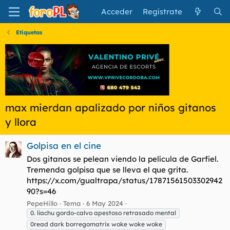
Acceder
Regístrate
Etiquetas
max mierdan apalizado por niños gitanos
y llora
Golpisa en el cine
Dos gitanos se pelean viendo la película de Garfiel.
Tremenda golpisa que se lleva el que grita.
https://x.com/gualtrapa/status/17871561503302942
90?s=46
PepeHillo
Tema
6 May 2024
0. liachu gordo-calvo apestoso retrasado mental
0read dark borregomatrix woke woke woke