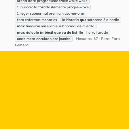
0read dark progre woke woke woke woke
1. burócrata tarado
de
mente progre-woke
1. leger subnormal premium usa-ue-otan
foro enfermos mentales
la historia
que
sorprendió a nadie
max
fimosian miserable subnormal
de
mierda
max
ridículo
imbécil
que
va
de
listillo
otro tarado
Masunos: 87
Foro:
Foro
uncle meat enculado por jounles
General