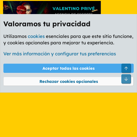
Valoramos tu privacidad
Utilizamos
cookies
esenciales para que este sitio funcione,
y cookies opcionales para mejorar tu experiencia.
Etiquetas
Ver más información y configurar tus preferencias
Cookies
PL OLDSTYLE AMARILLO
Cambiar fuente
Español (ES)
Arri
Aceptar todas las cookies
Contáctanos
Términos y reglas
Política de privacidad
Ayuda
R
Pie
S
Rechazar cookies opcionales
S
®
Community platform by XenForo
© 2010-2026 XenForo Ltd.