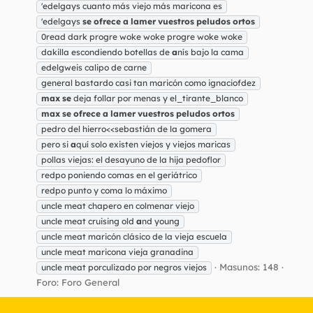
'edelgays cuanto más viejo más maricona es
'edelgays
se
ofrece
a
lamer
vuestros
peludos
ortos
0read dark progre woke woke progre woke woke
dakilla escondiendo botellas de
a
nís bajo la cama
edelgweis calipo de carne
general bastardo casi tan maricón como ignaciofdez
max
se
deja follar por menas y el_tirante_blanco
max
se
ofrece
a
lamer
vuestros
peludos
ortos
pedro del hierro<<sebastián de la gomera
pero si
a
quí solo existen viejos y viejos maricas
pollas viejas: el desayuno de la hija pedoflor
redpo poniendo comas en el geriátrico
redpo punto y coma lo máximo
uncle meat chapero en colmenar viejo
uncle meat cruising old
a
nd young
uncle meat maricón clásico de la vieja escuela
uncle meat maricona vieja granadina
Masunos: 148
uncle meat porculizado por negros viejos
Foro:
Foro General