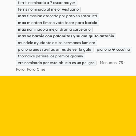
ferris nominado a 7 oscar mayer
ferris nominado al mejor
ve
stuario
max
fimosian atacado por pato en safari ltd
max
mierdan fimoso vota óscar para
barbie
max
nominado a mejor drama carcelario
max
ve
barbie
con
palomitas
y
su
amiguito
antoñín
mundele ayudante de los hermanos lumiere
pionono unas rayitas antes de
ve
r la gala
pionono ❤️ cocaína
thorndike pefiere los premios granny
Masunos: 73
vrc nominado por esta abuela es un peligro
Foro:
Foro Cine