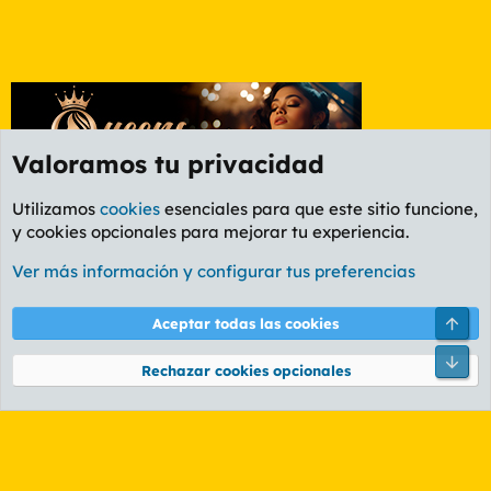
Valoramos tu privacidad
Utilizamos
cookies
esenciales para que este sitio funcione,
y cookies opcionales para mejorar tu experiencia.
Etiquetas
Ver más información y configurar tus preferencias
Cookies
PL OLDSTYLE AMARILLO
Cambiar fuente
Español (ES)
Arri
Aceptar todas las cookies
Contáctanos
Términos y reglas
Política de privacidad
Ayuda
R
Pie
S
Rechazar cookies opcionales
S
®
Community platform by XenForo
© 2010-2026 XenForo Ltd.