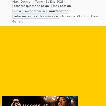
Max_Demian
Tema
31 Ene 2021
confieso que me he peído
max beatian
maximum cabezonium
maxtocrátor
Masunos: 29
Foro:
Foro
retroceso en nivel de civilización
General