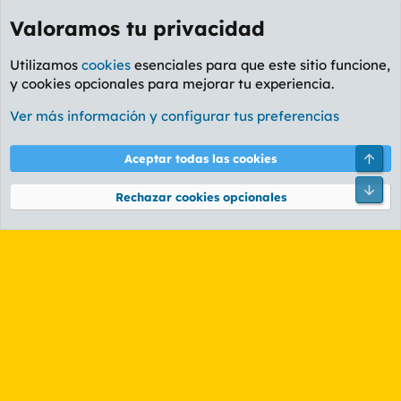
Valoramos tu privacidad
Utilizamos
cookies
esenciales para que este sitio funcione,
y cookies opcionales para mejorar tu experiencia.
Etiquetas
Ver más información y configurar tus preferencias
Cookies
PL OLDSTYLE AMARILLO
Cambiar fuente
Español (ES)
Arri
Aceptar todas las cookies
Contáctanos
Términos y reglas
Política de privacidad
Ayuda
R
Pie
S
Rechazar cookies opcionales
S
®
Community platform by XenForo
© 2010-2026 XenForo Ltd.