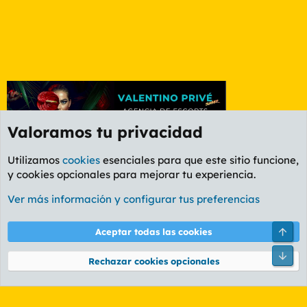
Valoramos tu privacidad
Utilizamos
cookies
esenciales para que este sitio funcione,
y cookies opcionales para mejorar tu experiencia.
Etiquetas
Ver más información y configurar tus preferencias
Cookies
PL OLDSTYLE AMARILLO
Cambiar fuente
Español (ES)
Arri
Aceptar todas las cookies
Contáctanos
Términos y reglas
Política de privacidad
Ayuda
R
Pie
S
Rechazar cookies opcionales
S
®
Community platform by XenForo
© 2010-2026 XenForo Ltd.