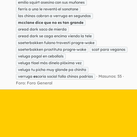
emilio squirt asesino con sus muñones
ferris a una le reventó el sonotone
las chinas cobran a verruga en segundos
mcclane
dice
que
no
es
tan
grande
oread dark saco de mierda
oread dark se caga encima viendo la tele
saeterbakken fulano travesti progre-woke
saeterbakken prostituta progre-woke
scat para veganos
veluga pagal en cebollals
veluga tlael más dinelo plóxima vez
veluga tu picha muy glande pa chinita
Masunos: 55
verruga
es
coria social folla chinas podrias
Foro:
Foro General