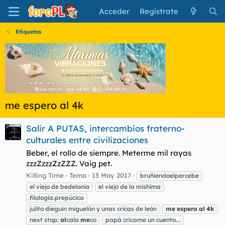
Acceder
Regístrate
Etiquetas
me espero al 4k
Salir A PUTAS, intercambios fraterno-
culturales entre civilizaciones
Beber, el rollo de siempre. Meterme mil rayas
zzzZzzzZzZZZ. Vaig pet.
Killing Time
Tema
13 May 2017
bruñiendoelpercebe
el viejo de bedelonia
el viejo de la mishima
filología.prepúcica
julito dieguín miguelón y unas cricas de león
me
espero
al
4k
next stop:
al
cala
me
co
papá crícame un cuento...