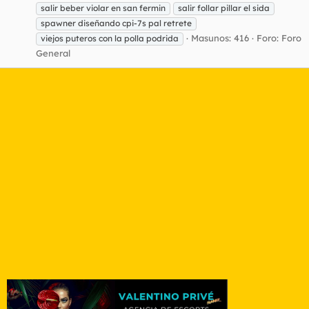
salir beber violar en san fermin
salir follar pillar el sida
spawner diseñando cpi-7s pal retrete
Masunos: 416
Foro:
Foro
viejos puteros con la polla podrida
General