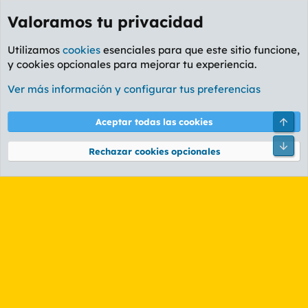
Valoramos tu privacidad
Utilizamos
cookies
esenciales para que este sitio funcione,
y cookies opcionales para mejorar tu experiencia.
Etiquetas
Ver más información y configurar tus preferencias
Cookies
PL OLDSTYLE AMARILLO
Cambiar fuente
Español (ES)
Arri
Aceptar todas las cookies
Contáctanos
Términos y reglas
Política de privacidad
Ayuda
R
Pie
S
Rechazar cookies opcionales
S
®
Community platform by XenForo
© 2010-2026 XenForo Ltd.