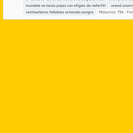
mundele se hacía pajas con efigies de nefertiti
oread anorm
Masunos: 756
Fo
veinteañeras follables orinando sangre