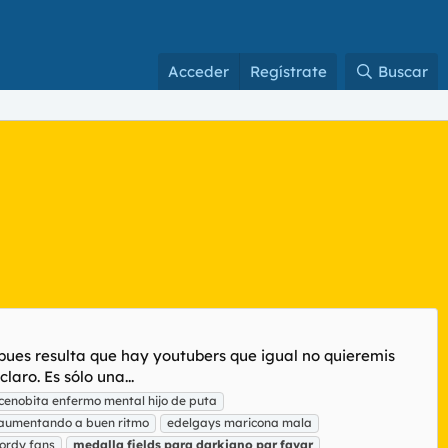
Acceder
Regístrate
Buscar
 pues resulta que hay youtubers que igual no quieremis
aro. Es sólo una...
cenobita enfermo mental hijo de puta
aumentando a buen ritmo
edelgays maricona mala
gordy fans
medalla
fields
para
darkiano
par
favar