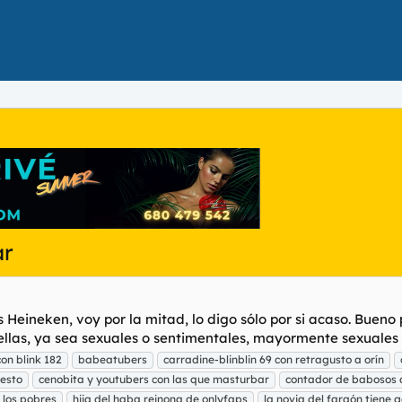
ar
 Heineken, voy por la mitad, lo digo sólo por si acaso. Bueno
las, ya sea sexuales o sentimentales, mayormente sexuales cl
on blink 182
babeatubers
carradine-blinblin 69 con retragusto a orín
 esto
cenobita y youtubers con las que masturbar
contador de babosos 
 los pobres
hija del haba reinona de onlyfaps
la novia del faraón tiene 