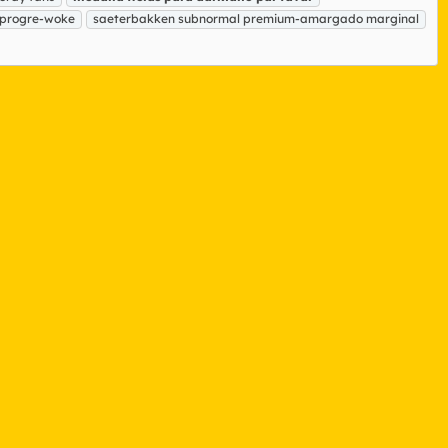
 progre-woke
saeterbakken subnormal premium-amargado marginal