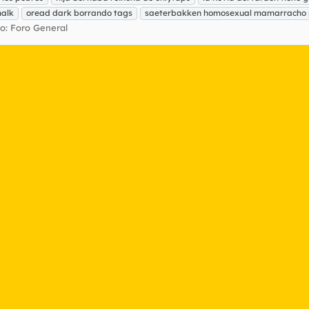
alk
oread dark borrando tags
saeterbakken homosexual mamarracho
ro:
Foro General