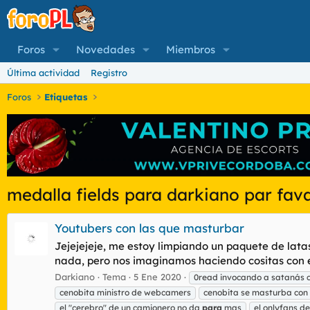
Foros
Novedades
Miembros
Última actividad
Registro
Foros
Etiquetas
medalla fields para darkiano par fav
Youtubers con las que masturbar
Jejejejeje, me estoy limpiando un paquete de latas
nada, pero nos imaginamos haciendo cositas con el
Darkiano
Tema
5 Ene 2020
0read invocando a satanás c
cenobita ministro de webcamers
cenobita se masturba con
el "cerebro" de un camionero no da
para
mas
el onlyfans de