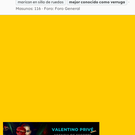
maricon en silla de ruedas
mejor
conocido
como
verruga
Masunos: 116
Foro:
Foro General