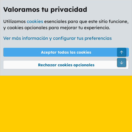
Valoramos tu privacidad
Utilizamos
cookies
esenciales para que este sitio funcione,
y cookies opcionales para mejorar tu experiencia.
Etiquetas
Ver más información y configurar tus preferencias
Cookies
PL OLDSTYLE AMARILLO
Cambiar fuente
Español (ES)
Arri
Aceptar todas las cookies
Contáctanos
Términos y reglas
Política de privacidad
Ayuda
R
Pie
S
Rechazar cookies opcionales
S
®
Community platform by XenForo
© 2010-2026 XenForo Ltd.