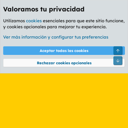
Valoramos tu privacidad
Utilizamos
cookies
esenciales para que este sitio funcione,
y cookies opcionales para mejorar tu experiencia.
Etiquetas
Ver más información y configurar tus preferencias
Cookies
PL OLDSTYLE AMARILLO
Cambiar fuente
Español (ES)
Arri
Aceptar todas las cookies
Contáctanos
Términos y reglas
Política de privacidad
Ayuda
R
Pie
S
Rechazar cookies opcionales
S
®
Community platform by XenForo
© 2010-2026 XenForo Ltd.