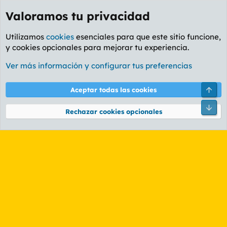
Valoramos tu privacidad
Utilizamos
cookies
esenciales para que este sitio funcione,
y cookies opcionales para mejorar tu experiencia.
Etiquetas
Ver más información y configurar tus preferencias
Cookies
PL OLDSTYLE AMARILLO
Cambiar fuente
Español (ES)
Arri
Aceptar todas las cookies
Contáctanos
Términos y reglas
Política de privacidad
Ayuda
R
Pie
S
Rechazar cookies opcionales
S
®
Community platform by XenForo
© 2010-2026 XenForo Ltd.