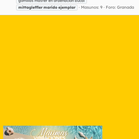
gomillas master en ordeñacion bucal
Masunos: 9
Foro:
Granada
mittagleffler
marido
ejemplar