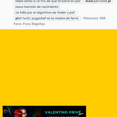
haba estás a un tris de que te borre el user
mod
pof>mod
pl
naxo maricón de nacimiento
no follo por el algoritmo de tinder y pof
Masunos: 458
pl
ot twist: pugachef es la madre de ferris
Foro:
Foro Rapiñas