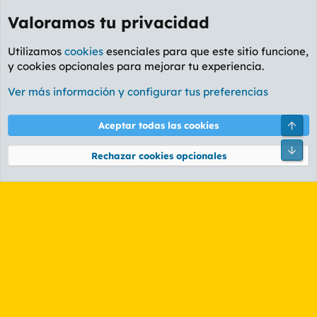
Valoramos tu privacidad
Utilizamos
cookies
esenciales para que este sitio funcione,
y cookies opcionales para mejorar tu experiencia.
Etiquetas
Ver más información y configurar tus preferencias
Cookies
PL OLDSTYLE AMARILLO
Cambiar fuente
Español (ES)
Arri
Aceptar todas las cookies
Contáctanos
Términos y reglas
Política de privacidad
Ayuda
R
Pie
S
Rechazar cookies opcionales
S
®
Community platform by XenForo
© 2010-2026 XenForo Ltd.