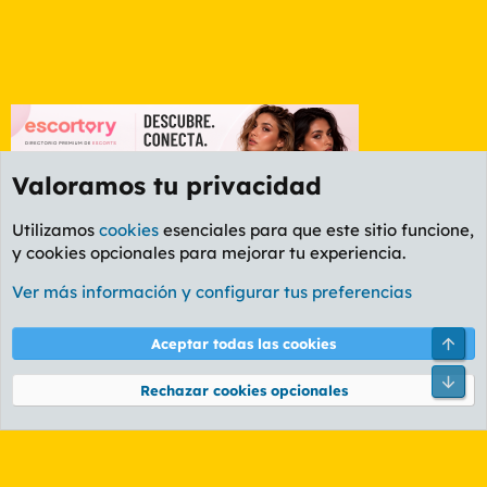
Valoramos tu privacidad
Utilizamos
cookies
esenciales para que este sitio funcione,
y cookies opcionales para mejorar tu experiencia.
Etiquetas
Ver más información y configurar tus preferencias
Cookies
PL OLDSTYLE AMARILLO
Cambiar fuente
Español (ES)
Arri
Aceptar todas las cookies
Contáctanos
Términos y reglas
Política de privacidad
Ayuda
R
Pie
S
Rechazar cookies opcionales
S
®
Community platform by XenForo
© 2010-2026 XenForo Ltd.