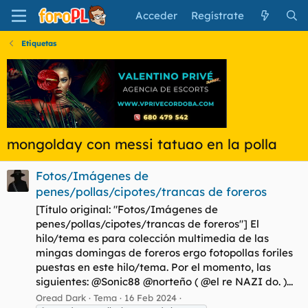
Acceder
Regístrate
Etiquetas
mongolday con messi tatuao en la polla
Fotos/Imágenes de
penes/pollas/cipotes/trancas de foreros
[Título original: "Fotos/Imágenes de
penes/pollas/cipotes/trancas de foreros"] El
hilo/tema es para colección multimedia de las
mingas domingas de foreros ergo fotopollas foriles
puestas en este hilo/tema. Por el momento, las
siguientes: @Sonic88 @norteño ( @el re NAZI do. )...
Oread Dark
Tema
16 Feb 2024