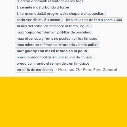
0. oread anormalk el tontaco de los tags
1. semete masturbando a torbe
1. torquemada2.0 progre-woke chapero chupapollas
cada vez disimuláis menos
foto del penis de ferris zoom x 300
la
hija del haba
la
s reconoce al tacto lingual
max "cejijúntez" demian patillas de porculero
max el cenoba y ferris no postean pililas fimosas
max mierdan el fimoso disfrutando viendo
polla
s
mongolday
con
messi
tatuao
en
la
polla
oread oliendo toallas
en
una sauna de chueca
oread vomitando el semen de cien fimósicos
Masunos: 78
Foro:
Foro General
otro hilo de maricones