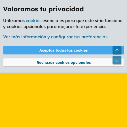
Valoramos tu privacidad
Utilizamos
cookies
esenciales para que este sitio funcione,
y cookies opcionales para mejorar tu experiencia.
Etiquetas
Ver más información y configurar tus preferencias
Cookies
PL OLDSTYLE AMARILLO
Cambiar fuente
Español (ES)
Arri
Aceptar todas las cookies
Contáctanos
Términos y reglas
Política de privacidad
Ayuda
R
Pie
S
Rechazar cookies opcionales
S
®
Community platform by XenForo
© 2010-2026 XenForo Ltd.