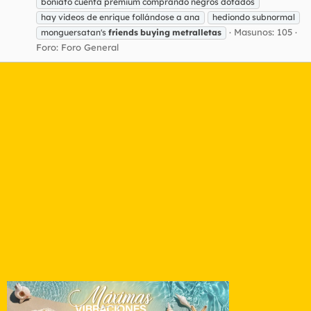
boniato cuenta premium comprando negros dotados
hay videos de enrique follándose a ana
hediondo subnormal
Masunos: 105
monguersatan's
friends
buying
metralletas
Foro:
Foro General