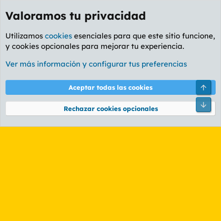
Valoramos tu privacidad
Utilizamos
cookies
esenciales para que este sitio funcione,
y cookies opcionales para mejorar tu experiencia.
Etiquetas
Ver más información y configurar tus preferencias
Cookies
PL OLDSTYLE AMARILLO
Cambiar fuente
Español (ES)
Arri
Aceptar todas las cookies
Contáctanos
Términos y reglas
Política de privacidad
Ayuda
R
Pie
S
Rechazar cookies opcionales
S
®
Community platform by XenForo
© 2010-2026 XenForo Ltd.