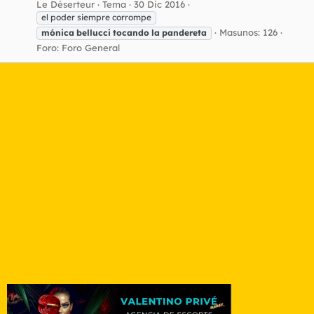
Le Déserteur
Tema
30 Dic 2016
el poder siempre corrompe
Masunos: 126
mónica
bellucci
tocando
la
pandereta
Foro:
Foro General