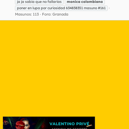
ja ja sabia que no fallarias
monica
colombiana
poner en lupa por curiosidad 634838351 masuno #161
Masunos: 113
Foro:
Granada