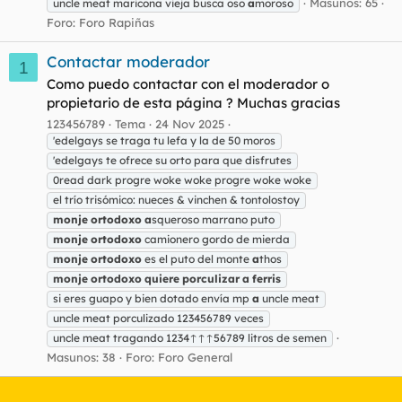
Masunos: 65
uncle meat maricona vieja busca oso
a
moroso
Foro:
Foro Rapiñas
Contactar moderador
1
Como puedo contactar con el moderador o
propietario de esta página ? Muchas gracias
123456789
Tema
24 Nov 2025
'edelgays se traga tu lefa y la de 50 moros
'edelgays te ofrece su orto para que disfrutes
0read dark progre woke woke progre woke woke
el trío trisómico: nueces & vinchen & tontolostoy
monje
ortodoxo
a
squeroso marrano puto
monje
ortodoxo
camionero gordo de mierda
monje
ortodoxo
es el puto del monte
a
thos
monje
ortodoxo
quiere
porculizar
a
ferris
si eres guapo y bien dotado envía mp
a
uncle meat
uncle meat porculizado 123456789 veces
uncle meat tragando 1234↑↑↑56789 litros de semen
Masunos: 38
Foro:
Foro General