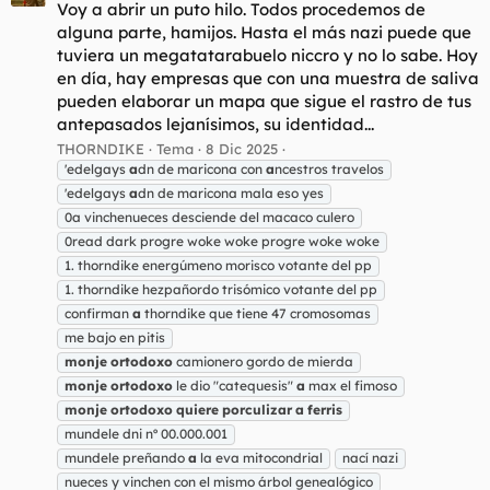
Voy a abrir un puto hilo. Todos procedemos de
alguna parte, hamijos. Hasta el más nazi puede que
tuviera un megatatarabuelo niccro y no lo sabe. Hoy
en día, hay empresas que con una muestra de saliva
pueden elaborar un mapa que sigue el rastro de tus
antepasados lejanísimos, su identidad...
THORNDIKE
Tema
8 Dic 2025
'edelgays
a
dn de maricona con
a
ncestros travelos
'edelgays
a
dn de maricona mala eso yes
0a vinchenueces desciende del macaco culero
0read dark progre woke woke progre woke woke
1. thorndike energúmeno morisco votante del pp
1. thorndike hezpañordo trisómico votante del pp
confirman
a
thorndike que tiene 47 cromosomas
me bajo en pitis
monje
ortodoxo
camionero gordo de mierda
monje
ortodoxo
le dio "catequesis"
a
max el fimoso
monje
ortodoxo
quiere
porculizar
a
ferris
mundele dni nº 00.000.001
mundele preñando
a
la eva mitocondrial
nací nazi
nueces y vinchen con el mismo árbol genealógico