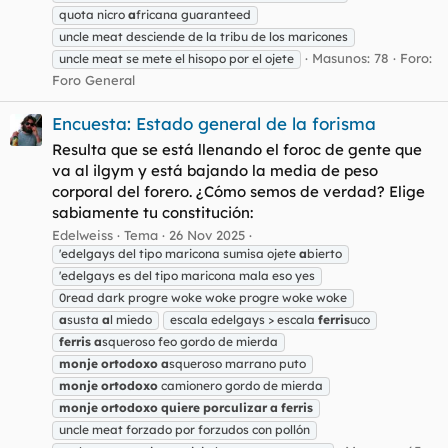
quota nicro
a
fricana guaranteed
uncle meat desciende de la tribu de los maricones
Masunos: 78
Foro:
uncle meat se mete el hisopo por el ojete
Foro General
Encuesta: Estado general de la forisma
Resulta que se está llenando el foroc de gente que
va al ilgym y está bajando la media de peso
corporal del forero. ¿Cómo semos de verdad? Elige
sabiamente tu constitución:
Edelweiss
Tema
26 Nov 2025
'edelgays del tipo maricona sumisa ojete
a
bierto
'edelgays es del tipo maricona mala eso yes
0read dark progre woke woke progre woke woke
a
susta
a
l miedo
escala edelgays > escala
ferris
uco
ferris
a
squeroso feo gordo de mierda
monje
ortodoxo
a
squeroso marrano puto
monje
ortodoxo
camionero gordo de mierda
monje
ortodoxo
quiere
porculizar
a
ferris
uncle meat forzado por forzudos con pollón