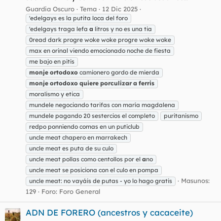
Guardia Oscuro
Tema
12 Dic 2025
'edelgays es la putita loca del foro
'edelgays traga lefa
a
litros y no es una tia
0read dark progre woke woke progre woke woke
max en orinal viendo emocionado noche de fiesta
me bajo en pitis
monje
ortodoxo
camionero gordo de mierda
monje
ortodoxo
quiere
porculizar
a
ferris
moralismo y etica
mundele negociando tarifas con maría magdalena
mundele pagando 20 sestercios el completo
puritanismo
redpo ponniendo comas en un puticlub
uncle meat chapero en marrakech
uncle meat es puta de su culo
uncle meat pollas como centollos por el
a
no
uncle meat se posiciona con el culo en pompa
Masunos:
uncle meat: no vayáis de putas - yo lo hago gratis
129
Foro:
Foro General
ADN DE FORERO (ancestros y cacaceite)