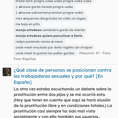
0read dark progre woke woke progre woke woke
1.
a
lraune gordo tarado progre-woke
1.
a
lraune subnormal premium progre-woke
max
a
squeroso desgraciao no vales un cagao
me bajo en pitis
monje
ortodoxo
camionero gordo de mierda
monje
ortodoxo
quiere
porculizar
a
ferris
redpo poniendo comas
a
maca
uncle meat enculado por doña rogelia con strapon
Masunos: 47
Foro:
uncle meat le gustan las pollas gordas
Foro Rapiñas
¿Qué clase de personas se posicionan contra
las trabajadoras sexuales y por qué? [En
España]
La otra vez estaba escuchando un debate sobre la
prostitución entre dos pijos y se me ocurrió esto.
(Hay que tener en cuenta que aquí se hará alusión
de la prostitución libre y en condiciones totales.) La
prostitución casi siempre ha sido mal vista
socialmente y con ella también sus usuarios...