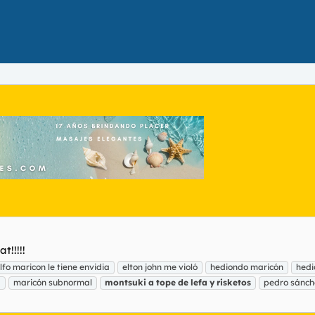
t!!!!!
lfo maricon le tiene envidia
elton john me violó
hediondo maricón
hedi
a
maricón subnormal
montsuki
a
tope
de
lefa
y
risketos
pedro sánch