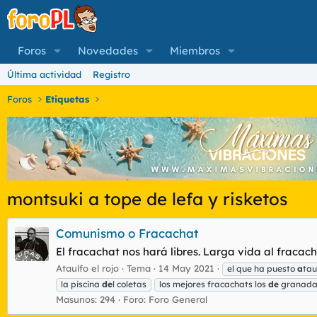
Foros
Novedades
Miembros
Última actividad
Registro
Foros
Etiquetas
montsuki a tope de lefa y risketos
Comunismo o Fracachat
El fracachat nos hará libres. Larga vida al fracacha
Ataulfo el rojo
Tema
14 May 2021
el que ha puesto
a
tau
la piscina
de
l coletas
los mejores fracachats los
de
granad
Masunos: 294
Foro:
Foro General