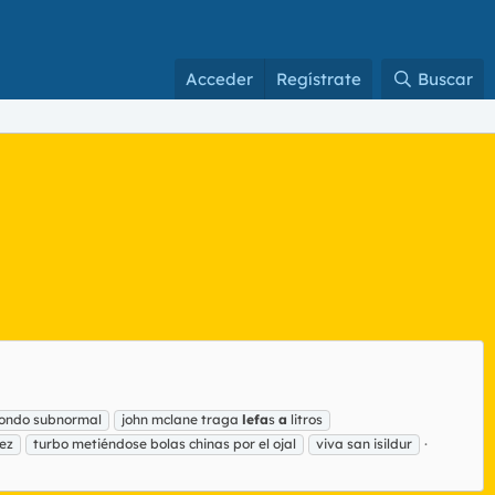
Acceder
Regístrate
Buscar
ondo subnormal
john mclane traga
lefa
s
a
litros
ez
turbo metiéndose bolas chinas por el ojal
viva san isildur